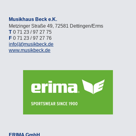
Musikhaus Beck e.K.
Metzinger Straße 49, 72581 Dettingen/Erms
T
0 71 23 / 97 27 75
F
0 71 23 / 97 27 76
info
(ät)
musikbeck.de
www.musikbeck.de
ERIMA GmbH