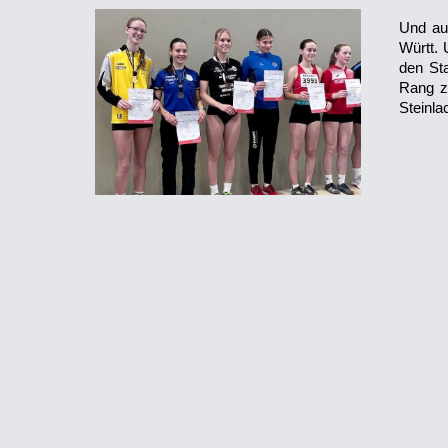
Und au
Württ. 
den Sta
Rang z
Steinla