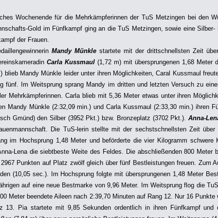
eiches Wochenende für die Mehrkämpferinnen der TuS Metzingen bei den W
nschafts-Gold im Fünfkampf ging an die TuS Metzingen, sowie eine Silber-
kampf der Frauen.
edaillengewinnerin
Mandy Münkle
startete mit der drittschnellsten Zeit ü
ereinskameradin
Carla Kussmaul
(1,72 m) mit übersprungenen 1,68 Meter d
) blieb Mandy Münkle leider unter ihren Möglichkeiten, Caral Kussmaul freu
 fünf. Im Weitsprung sprang Mandy im dritten und letzten Versuch zu eine
ler Mehrkämpferinnen. Carla blieb mit 5,36 Meter etwas unter ihren Möglic
en Mandy Münkle (2:32,09 min.) und Carla Kussmaul (2:33,30 min.) ihren F
sch Gmünd) den Silber (3952 Pkt.) bzw. Bronzeplatz (3702 Pkt.).
Anna-Len
auenmannschaft. Die TuS-lerin stellte mit der sechstschnellsten Zeit über 
ang im Hochsprung 1,48 Meter und beförderte die vier Kilogramm schwere K
Anna-Lena die siebtbeste Weite des Feldes. Die abschließenden 800 Meter 
 2967 Punkten auf Platz zwölf gleich über fünf Bestleistungen freuen. Zum A
den (10,05 sec.). Im Hochsprung folgte mit übersprungenen 1,48 Meter Best
ährigen auf eine neue Bestmarke von 9,96 Meter. Im Weitsprung flog die TuS-
800 Meter beendete Aileen nach 2:39,70 Minuten auf Rang 12. Nur 16 Punkte
tz 13. Pia startete mit 9,85 Sekunden ordentlich in ihren Fünfkampf und