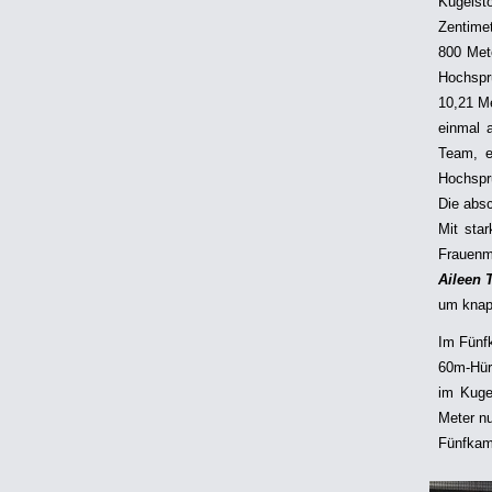
Kugelsto
Zentimet
800 Met
Hochspr
10,21 M
einmal a
Team, e
Hochspru
Die absc
Mit sta
Frauenm
Aileen 
um knap
Im Fünf
60m-Hürd
im Kugel
Meter nu
Fünfkamp