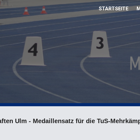
STARTSEITE
M
ip to main content
Skip to navigat
ften Ulm - Medaillensatz für die TuS-Mehrkäm