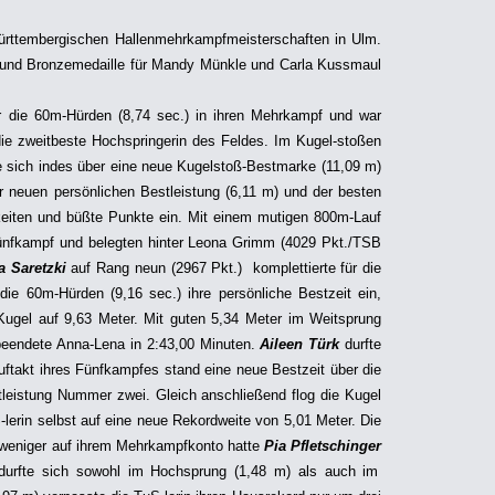
ürttembergischen Hallenmehrkampfmeisterschaften in Ulm.
 und Bronzemedaille für Mandy Münkle und Carla Kussmaul
ber die 60m-Hürden (8,74 sec.) in ihren Mehrkampf und war
ie zweitbeste Hochspringerin des Feldes. Im Kugel-stoßen
te sich indes über eine neue Kugelstoß-Bestmarke (11,09 m)
r neuen persönlichen Bestleistung (6,11 m) und der besten
hkeiten und büßte Punkte ein. Mit einem mutigen 800m-Lauf
ünfkampf und belegten hinter Leona Grimm (4029 Pkt./TSB
a Saretzki
auf Rang neun (2967 Pkt.) komplettierte für die
die 60m-Hürden (9,16 sec.) ihre persönliche Bestzeit ein,
ugel auf 9,63 Meter. Mit guten 5,34 Meter im Weitsprung
beendete Anna-Lena in 2:43,00 Minuten.
Aileen Türk
durfte
uftakt ihres Fünfkampfes stand eine neue Bestzeit über die
leistung Nummer zwei. Gleich anschließend flog die Kugel
lerin selbst auf eine neue Rekordweite von 5,01 Meter. Die
 weniger auf ihrem Mehrkampfkonto hatte
Pia Pfletschinger
 durfte sich sowohl im Hochsprung (1,48 m) als auch im