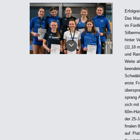
Erfolgr
Das Man
im Fünf
Silberm
hinter V
(11,18 m
und Rang
Weite al
beendet
Schwäbi
erste Fr
überspr
sprang 
sich mit
60m-Hür
der 25-J
finalen 
auf Pla