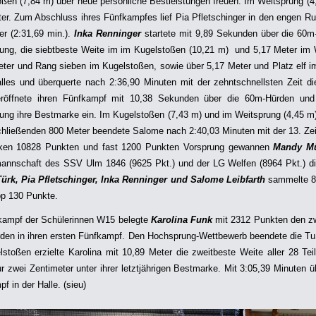
ßen (7,84 m) über neue persönliche Bestleistungen freuen. Im Weitsprung (4,
er. Zum Abschluss ihres Fünfkampfes lief Pia Pfletschinger in den engen Run
er (2:31,69 min.).
Inka Renninger
startete mit 9,89 Sekunden über die 60m
ung, die siebtbeste Weite im im Kugelstoßen (10,21 m) und 5,17 Meter im 
eter und Rang sieben im Kugelstoßen, sowie über 5,17 Meter und Platz elf 
lles und überquerte nach 2:36,90 Minuten mit der zehntschnellsten Zeit die
röffnete ihren Fünfkampf mit 10,38 Sekunden über die 60m-Hürden und 
ng ihre Bestmarke ein. Im Kugelstoßen (7,43 m) und im Weitsprung (4,45 m) b
hließenden 800 Meter beendete Salome nach 2:40,03 Minuten mit der 13. Ze
rken 10828 Punkten und fast 1200 Punkten Vorsprung gewannen
Mandy Mü
annschaft des SSV Ulm 1846 (9625 Pkt.) und der LG Welfen (8964 Pkt.) di
Türk, Pia Pfletschinger, Inka Renninger und Salome Leibfarth
sammelte 88
p 130 Punkte.
kampf der Schülerinnen W15 belegte
Karolina Funk
mit 2312 Punkten den zwö
en in ihren ersten Fünfkampf. Den Hochsprung-Wettbewerb beendete die TuS-
stoßen erzielte Karolina mit 10,89 Meter die zweitbeste Weite aller 28 Tei
r zwei Zentimeter unter ihrer letztjährigen Bestmarke. Mit 3:05,39 Minuten ü
f in der Halle.
(sieu)