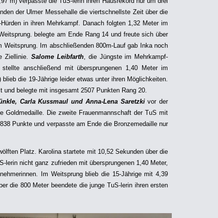
97 m) verpasste die TuS-lerin ihren Hausrekord nur um drei
den der Ulmer Messehalle die viertschnellste Zeit über die
-Hürden in ihren Mehrkampf. Danach folgten 1,32 Meter im
Weitsprung. belegte am Ende Rang 14 und freute sich über
im Weitsprung. Im abschließenden 800m-Lauf gab Inka noch
 Ziellinie.
Salome Leibfarth
, die Jüngste im Mehrkampf-
stellte anschließend mit übersprungenen 1,40 Meter im
lieb die 19-Jährige leider etwas unter ihren Möglichkeiten.
it und belegte mit insgesamt 2507 Punkten Rang 20.
nkle, Carla Kussmaul und Anna-Lena Saretzki
vor der
e Goldmedaille. Die zweite Frauenmannschaft der TuS mit
38 Punkte und verpasste am Ende die Bronzemedaille nur
lften Platz. Karolina startete mit 10,52 Sekunden über die
lerin nicht ganz zufrieden mit übersprungenen 1,40 Meter,
lnehmerinnen. Im Weitsprung blieb die 15-Jährige mit 4,39
ber die 800 Meter beendete die junge TuS-lerin ihren ersten