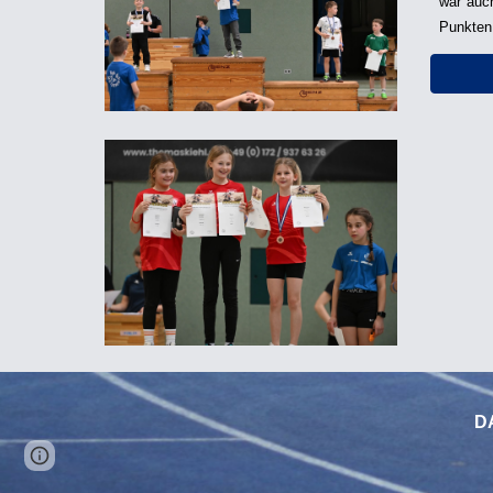
war auc
Punkten
D
Page
Google Sites
Report abuse
updated