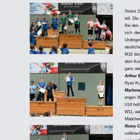
Stolze 2
teil. Di
Bei den
sich de
Undinge
deutlic
M10 dur
dem Kon
ganz obe
Arthur 
Ryan Ku
Marlen
engen 
U14 hol
W11, wä
Mädche
Romy C
vollbrac