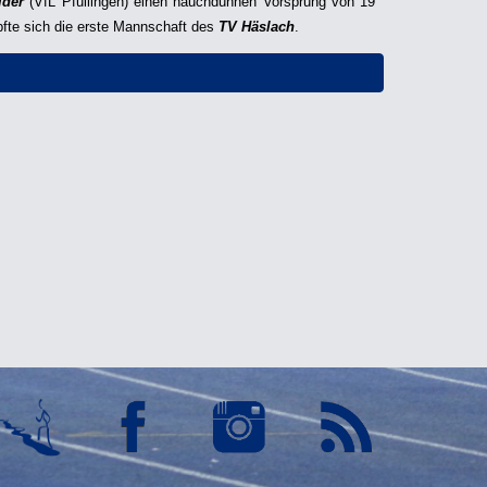
lder
(VfL Pfullingen) einen hauchdünnen Vorsprung von 19
te sich die erste Mannschaft des
TV Häslach
.