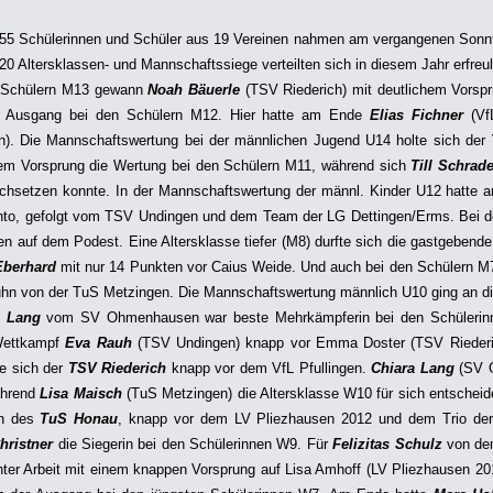
55 Schülerinnen und Schüler aus 19 Vereinen nahmen am vergangenen Sonnta
e 20 Altersklassen- und Mannschaftssiege verteilten sich in diesem Jahr erfre
 Schülern M13 gewann
Noah Bäuerle
(TSV Riederich) mit deutlichem Vorsp
r Ausgang bei den Schülern M12. Hier hatte am Ende
Elias Fichner
(VfL
n). Die Mannschaftswertung bei der männlichen Jugend U14 holte sich der
hem Vorsprung die Wertung bei den Schülern M11, während sich
Till Schrad
chsetzen konnte. In der Mannschaftswertung der männl. Kinder U12 hatte 
to, gefolgt vom TSV Undingen und dem Team der LG Dettingen/Erms. Bei 
n auf dem Podest. Eine Altersklasse tiefer (M8) durfte sich die gastgebend
Eberhard
mit nur 14 Punkten vor Caius Weide. Und auch bei den Schülern M7
hn von der TuS Metzingen. Die Mannschaftswertung männlich U10 ging an di
a Lang
vom SV Ohmenhausen war beste Mehrkämpferin bei den Schülerinn
Wettkampf
Eva Rauh
(TSV Undingen) knapp vor Emma Doster (TSV Riederic
te sich der
TSV Riederich
knapp vor dem VfL Pfullingen.
Chiara Lang
(SV O
hrend
Lisa Maisch
(TuS Metzingen) die Altersklasse W10 für sich entscheid
n des
TuS Honau
, knapp vor dem LV Pliezhausen 2012 und dem Trio der 
hristner
die Siegerin bei den Schülerinnen W9. Für
Felizitas Schulz
von der
hter Arbeit mit einem knappen Vorsprung auf Lisa Amhoff (LV Pliezhausen 20