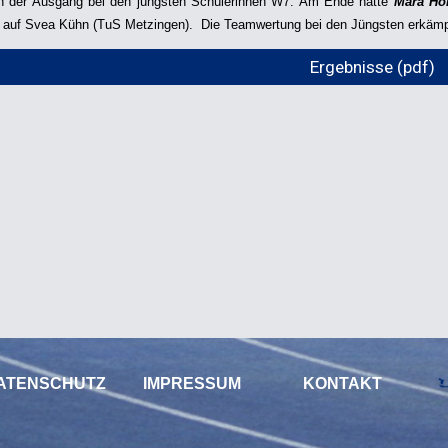
h der Ausgang bei den jüngsten Schülerinnen W7. Am Ende hatte
Mara Ho
 auf Svea Kühn (TuS Metzingen). Die Teamwertung bei den Jüngsten erkämpf
Ergebnisse (pdf)
ATENSCHUTZ
IMPRESSUM
KONTAKT