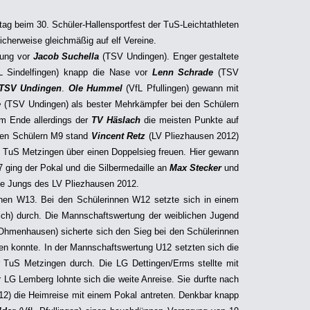
g beim 30. Schüler-Hallensportfest der TuS-Leichtathleten
ulicherweise gleichmäßig auf elf Vereine.
rung vor
Jacob Suchella
(TSV Undingen). Enger gestaltete
 Sindelfingen) knapp die Nase vor
Lenn Schrade
(TSV
TSV Undingen
.
Ole Hummel
(VfL Pfullingen) gewann mit
e
(TSV Undingen) als bester Mehrkämpfer bei den Schülern
am Ende allerdings der
TV Häslach
die meisten Punkte auf
den Schülern M9 stand
Vincent Retz
(LV Pliezhausen 2012)
e TuS Metzingen über einen Doppelsieg freuen. Hier gewann
 ging der Pokal und die Silbermedaille an
Max Stecker
und
e Jungs des LV Pliezhausen 2012.
en W13. Bei den Schülerinnen W12 setzte sich in einem
h) durch. Die Mannschaftswertung der weiblichen Jugend
hmenhausen) sicherte sich den Sieg bei den Schülerinnen
en konnte. In der Mannschaftswertung U12 setzten sich die
TuS Metzingen durch. Die LG Dettingen/Erms stellte mit
 LG Lemberg lohnte sich die weite Anreise. Sie durfte nach
12) die Heimreise mit einem Pokal antreten. Denkbar knapp