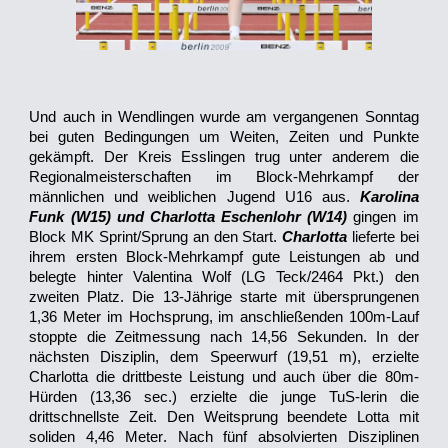
Und auch in Wendlingen wurde am vergangenen Sonntag
bei guten Bedingungen um Weiten, Zeiten und Punkte
gekämpft. Der Kreis Esslingen trug unter anderem die
Regionalmeisterschaften im Block-Mehrkampf der
männlichen und weiblichen Jugend U16 aus.
Karolina
Funk (W15) und Charlotta Eschenlohr (W14)
gingen im
Block MK Sprint/Sprung an den Start.
Charlotta
lieferte bei
ihrem ersten Block-Mehrkampf gute Leistungen ab und
belegte hinter Valentina Wolf (LG Teck/2464 Pkt.) den
zweiten Platz. Die 13-Jährige starte mit übersprungenen
1,36 Meter im Hochsprung, im anschließenden 100m-Lauf
stoppte die Zeitmessung nach 14,56 Sekunden. In der
nächsten Disziplin, dem Speerwurf (19,51 m), erzielte
Charlotta die drittbeste Leistung und auch über die 80m-
Hürden (13,36 sec.) erzielte die junge TuS-lerin die
drittschnellste Zeit. Den Weitsprung beendete Lotta mit
soliden 4,46 Meter
. Nach fünf absolvierten
D
isziplinen