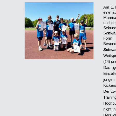
Am 1. M
eine a
Mannsch
und def
Sekund
Schwa
Form.
Besond
Schwa
Weitsp
(14) un
Das ge
Einzell
jungen
Kickers
Der zwe
Traini
Hochbur
nicht n
Herzlic