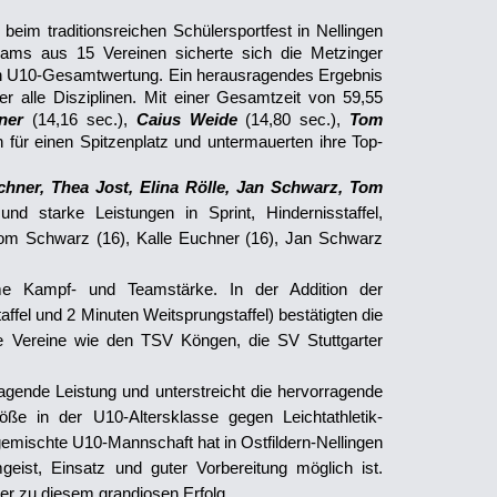
beim traditionsreichen Schülersportfest in Nellingen
eams aus 15 Vereinen sicherte sich die Metzinger
hen U10-Gesamtwertung. Ein herausragendes Ergebnis
r alle Disziplinen. Mit einer Gesamtzeit von 59,55
hner
(14,16 sec.),
Caius Weide
(14,80 sec.),
Tom
 für einen Spitzenplatz und untermauerten ihre Top-
chner, Thea Jost, Elina Rölle, Jan Schwarz, Tom
nd starke Leistungen in Sprint, Hindernisstaffel,
Tom Schwarz (16), Kalle Euchner (16), Jan Schwarz
e Kampf- und Teamstärke. In der Addition der
affel und 2 Minuten Weitsprungstaffel) bestätigten die
te Vereine wie den TSV Köngen, die SV Stuttgarter
agende Leistung und unterstreicht die hervorragende
öße in der U10-Altersklasse gegen Leichtathletik-
emischte U10-Mannschaft hat in Ostfildern-Nellingen
geist, Einsatz und guter Vorbereitung möglich ist.
uer zu diesem grandiosen Erfolg.