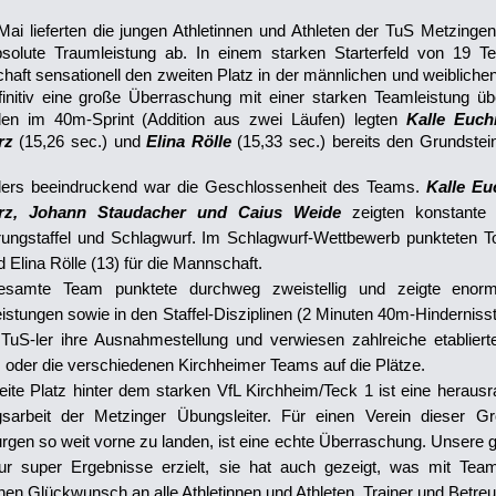
ai lieferten die jungen Athletinnen und Athleten der TuS Metzingen 
bsolute Traumleistung ab. In einem starken Starterfeld von 19 T
aft sensationell den zweiten Platz in der männlichen und weiblic
initiv eine große Überraschung mit einer starken Teamleistung übe
en im 40m-Sprint (Addition aus zwei Läufen) legten
Kalle Euc
rz
(15,26 sec.) und
Elina Rölle
(15,33 sec.) bereits den Grundstein
ers beeindruckend war die Geschlossenheit des Teams.
Kalle Eu
rz, Johann Staudacher und Caius Weide
zeigten konstante u
rungstaffel und Schlagwurf. Im Schlagwurf-Wettbewerb punkteten 
d Elina Rölle (13) für die Mannschaft.
samte Team punktete durchweg zweistellig und zeigte enorm
eistungen sowie in den Staffel-Disziplinen (2 Minuten 40m-Hindernisst
 TuS-ler ihre Ausnahmestellung und verwiesen zahlreiche etablier
 oder die verschiedenen Kirchheimer Teams auf die Plätze.
ite Platz hinter dem starken VfL Kirchheim/Teck 1 ist eine herausr
ngsarbeit der Metzinger Übungsleiter. Für einen Verein dieser Gr
gen so weit vorne zu landen, ist eine echte Überraschung. Unsere g
ur super Ergebnisse erzielt, sie hat auch gezeigt, was mit Team
hen Glückwunsch an alle Athletinnen und Athleten, Trainer und Betre