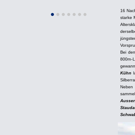
16 Nac
starke 
Altersk
derselb
jüngste
Vorspru
Bei de
800m-La
gewann 
Kühn
l
Silberr
Neben 
sammelt
Ausser
Stauda
Schwa