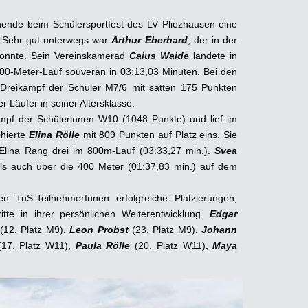
nde beim Schülersportfest des LV Pliezhausen eine
. Sehr gut unterwegs war
Arthur Eberhard
, der in der
 konnte. Sein Vereinskamerad
Caius Waide
landete in
00-Meter-Lauf souverän in 03:13,03 Minuten. Bei den
Dreikampf der Schüler M7/6 mit satten 175 Punkten
 Läufer in seiner Altersklasse.
mpf der Schülerinnen W10 (1048 Punkte) und lief im
phierte
Elina Rölle
mit 809 Punkten auf Platz eins. Sie
Elina Rang drei im 800m-Lauf (03:33,27 min.).
Svea
als auch über die 400 Meter (01:37,83 min.) auf dem
n TuS-TeilnehmerInnen erfolgreiche Platzierungen,
itte in ihrer persönlichen Weiterentwicklung.
Edgar
(12. Platz M9),
Leon Probst
(23. Platz M9),
Johann
(17. Platz W11),
Paula Rölle
(20. Platz W11),
Maya