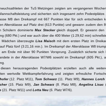
hwuchsathleten der TuS Metzingen zeigten am vergangenen Wochene
Mannschaftsleistung und sicherten sich insgesamt zehn Podestplätze
lasse M8 den Dreikampf mit 667 Punkten klar für sich entscheiden
en Altersklasse auf Platz drei (613 Punkte) und gewann zudem den 8
n Schülern dominierte
Max Stecker
gleich doppelt. Er gewann den 
ng (680 Pkt.) und war auch über die 400 Meter (1:29,62 min) schnellster
n Mädchen überzeugte
Lisa Maisch
mit dem ersten Platz im Dreika
uf Platz fünf (3:21,16 min.). Im Dreikampf der Altersklasse W8 trium
am Ende mit über 90 Punkten Vorsprung. Zusätzlich sicherte sich 
andete in der Altersklasse W7/W6 sowohl im Dreikampf (605 Pkt.), 
ang.
diesen herausragenden Podestplätzen erzielten auch alle weitere
en wertvolle Wettkampferfahrung und zeigten erfreuliche Fortschr
hofer
(12. Platz M11),
Tom Schwarz
(11. Platz M9),
Hannes Lorch
cher
(15. Platz M9),
Jan Schwarz
(8. Platz M8),
Angelina Lisac
b
(21. Platz W11) und
Lotta Neu
(6. Platz W7/6).